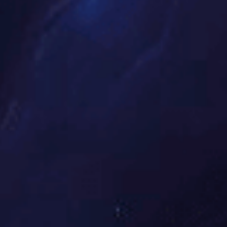
最终，希望所有参与者都能从这场比赛中汲取养分，不断突
破自我，在未来创造出更多令人瞩目的作品。同时，也期待
看到更多优秀作品涌现出来丰富我们的文化生活，让更多年
轻人在这个过程中找到属于自己的热爱与坚持！
上一篇
下一篇
推荐文章
个子矮小却技艺非凡的足球明星是谁让人惊叹的
运动传奇
2026-08-10
世界足球明星齐聚中国展现魅力与激情助力足球
文化发展
2026-08-10