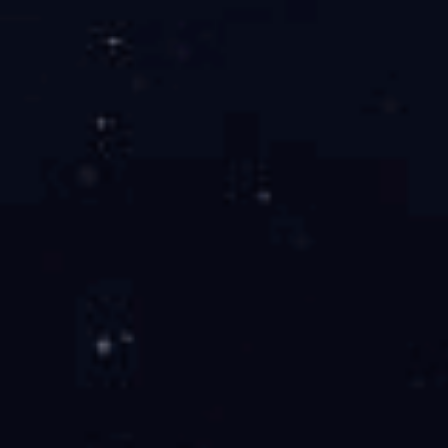
2025蛇年✅「885566威尼斯」官方网站
【www.885566.com】是亚洲口碑最好的玩乐平台之一,威尼
斯wns885566全心全意为广大网上玩家提供各种技术服务,拥
有足球,篮球赛事官方网站及视频集锦,为体育爱好者提供专业
体育资讯.
导航
知道
885566威尼斯
成效展示
动态速递
服务宗旨
联系
885566威尼斯官网