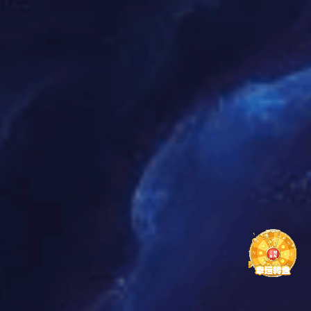
实，以便日后能游刃有余地完成各种挑战。
其次，各个球队可以学习如何有效整合个人特色与团队氛
围。在强调个人魅力的时候，也不能忽略团队合作的重要
性。只有通过彼此间深入沟通与理解，才能形成真正意义上
的默契，从而提升整体实力。
最后，各支球队还需不断探索创新表达方式。在保证基本技
艺扎实之余，不妨尝试结合地方特色或社会热点，将时事、
人文等因素融入表演当中，以此吸引更广泛观众群体，提高
自身知名度与美誉度。
总结：
通过对北京街舞队与成都街舞队之间激烈角逐后的分析，我
们看到两支球队各自亮点纷呈，但同时也都有待提高之处。
这场比拼不仅仅是一次简单竞技，而是一种关于艺术表达及
身体控制能力的新探索，为整个街舞界的发展提供了新的视
角与思考方向。