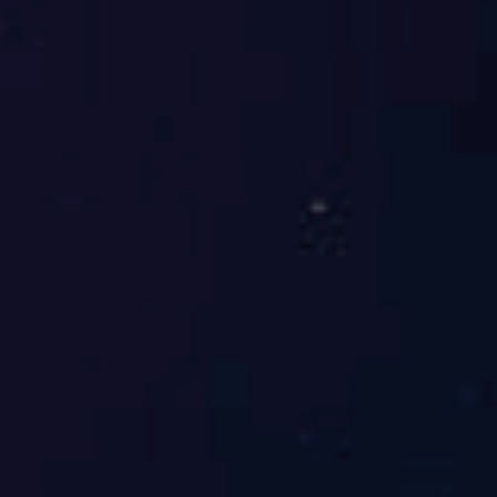
劲实力
2026-07-29
上海乒乓球队以53分稳居杯赛积分榜首位展现
强劲实力
2026-07-29
三兄弟足球明星名字全解析及他们的传奇故事分
享
2026-07-28
导航
知道
885566威尼斯
成效展示
动态速递
服务宗旨
联系
885566威尼斯官网